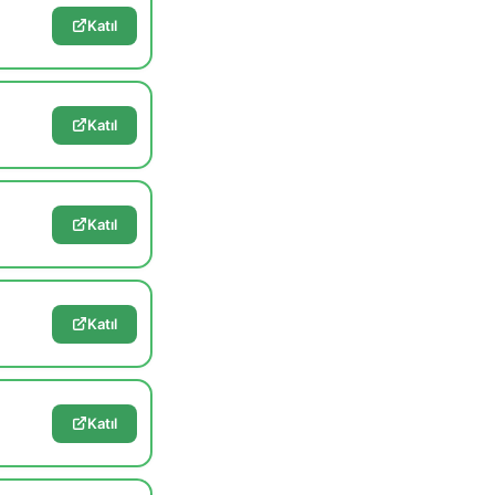
Katıl
Katıl
Katıl
Katıl
Katıl