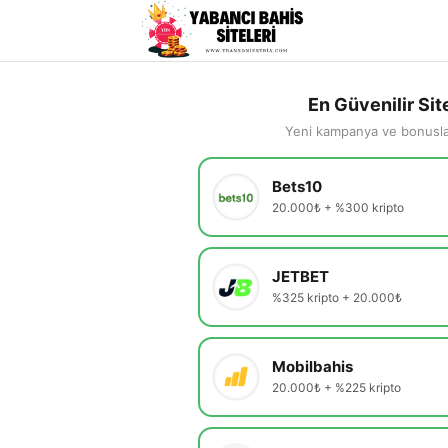
En Güvenilir Sit
Yeni kampanya ve bonuslar
Bets10
20.000₺ + %300 kripto
JETBET
%325 kripto + 20.000₺
Mobilbahis
20.000₺ + %225 kripto