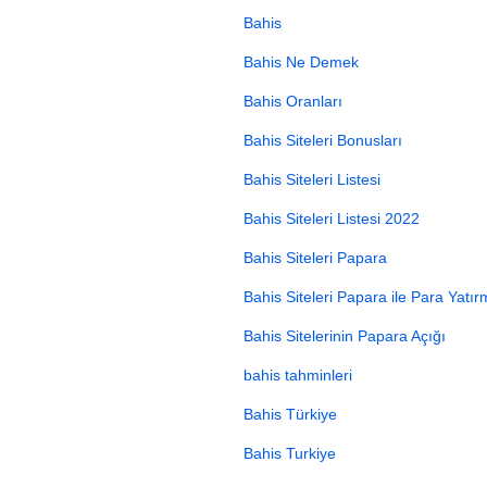
Bahis
Bahis Ne Demek
Bahis Oranları
Bahis Siteleri Bonusları
Bahis Siteleri Listesi
Bahis Siteleri Listesi 2022
Bahis Siteleri Papara
Bahis Siteleri Papara ile Para Yatı
Bahis Sitelerinin Papara Açığı
bahis tahminleri
Bahis Türkiye
Bahis Turkiye