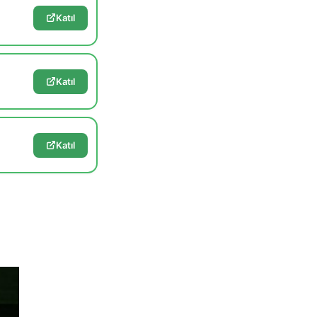
Katıl
Katıl
Katıl