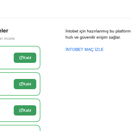
eler
İntobet için hazırlanmış bu platform
hızlı ve güvenilir erişim sağlar.
ı incele
İNTOBET MAÇ İZLE
Katıl
Katıl
Katıl