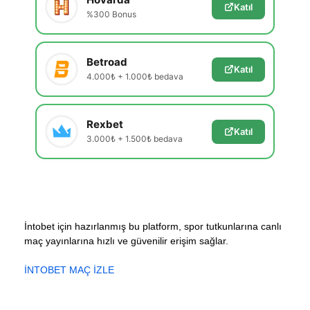
Katıl
%300 Bonus
Betroad
Katıl
4.000₺ + 1.000₺ bedava
Rexbet
Katıl
3.000₺ + 1.500₺ bedava
İntobet için hazırlanmış bu platform, spor tutkunlarına canlı
maç yayınlarına hızlı ve güvenilir erişim sağlar.
İNTOBET MAÇ İZLE