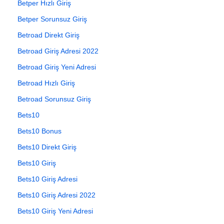
Betper Hızlı Giriş
Betper Sorunsuz Giriş
Betroad Direkt Giriş
Betroad Giriş Adresi 2022
Betroad Giriş Yeni Adresi
Betroad Hızlı Giriş
Betroad Sorunsuz Giriş
Bets10
Bets10 Bonus
Bets10 Direkt Giriş
Bets10 Giriş
Bets10 Giriş Adresi
Bets10 Giriş Adresi 2022
Bets10 Giriş Yeni Adresi