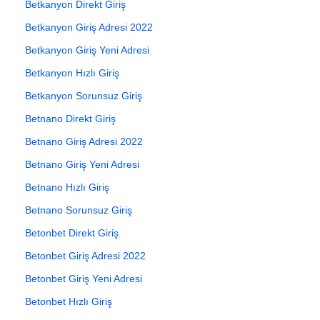
Betkanyon Direkt Giriş
Betkanyon Giriş Adresi 2022
Betkanyon Giriş Yeni Adresi
Betkanyon Hızlı Giriş
Betkanyon Sorunsuz Giriş
Betnano Direkt Giriş
Betnano Giriş Adresi 2022
Betnano Giriş Yeni Adresi
Betnano Hızlı Giriş
Betnano Sorunsuz Giriş
Betonbet Direkt Giriş
Betonbet Giriş Adresi 2022
Betonbet Giriş Yeni Adresi
Betonbet Hızlı Giriş