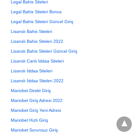
Legal Bahis Siteleri
Legal Bahis Siteleri Bonus
Legal Bahis Siteleri Güncel Giriş
Lisanslı Bahis Siteleri
Lisanslı Bahis Siteleri 2022
Lisanslı Bahis Siteleri Güncel Giriş
Lisanslı Canlı İddaa Siteleri
Lisanslı İddaa Siteleri
Lisanslı İddaa Siteleri 2022
Mariobet Direkt Giriş
Mariobet Giriş Adresi 2022
Mariobet Giriş Yeni Adresi
Mariobet Hızlı Giriş
Mariobet Sorunsuz Giriş