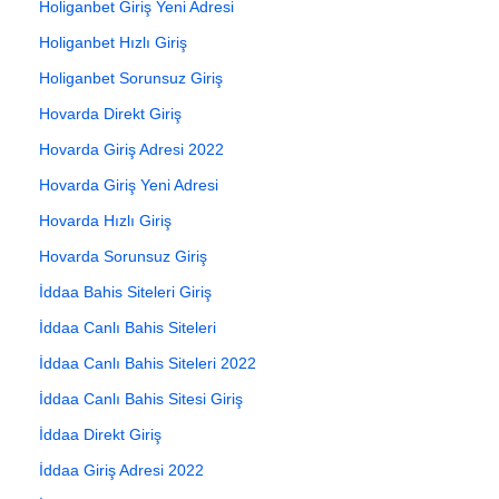
Holiganbet Giriş Yeni Adresi
Holiganbet Hızlı Giriş
Holiganbet Sorunsuz Giriş
Hovarda Direkt Giriş
Hovarda Giriş Adresi 2022
Hovarda Giriş Yeni Adresi
Hovarda Hızlı Giriş
Hovarda Sorunsuz Giriş
İddaa Bahis Siteleri Giriş
İddaa Canlı Bahis Siteleri
İddaa Canlı Bahis Siteleri 2022
İddaa Canlı Bahis Sitesi Giriş
İddaa Direkt Giriş
İddaa Giriş Adresi 2022