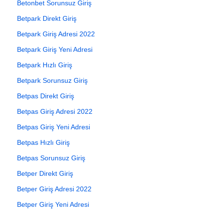
Betonbet Sorunsuz Giriş
Betpark Direkt Giriş
Betpark Giriş Adresi 2022
Betpark Giriş Yeni Adresi
Betpark Hızlı Giriş
Betpark Sorunsuz Giriş
Betpas Direkt Giriş
Betpas Giriş Adresi 2022
Betpas Giriş Yeni Adresi
Betpas Hızlı Giriş
Betpas Sorunsuz Giriş
Betper Direkt Giriş
Betper Giriş Adresi 2022
Betper Giriş Yeni Adresi