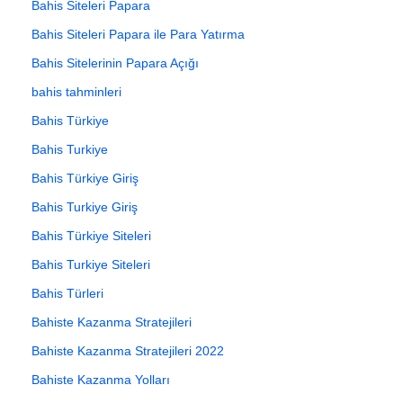
Bahis Siteleri Papara
Bahis Siteleri Papara ile Para Yatırma
Bahis Sitelerinin Papara Açığı
bahis tahminleri
Bahis Türkiye
Bahis Turkiye
Bahis Türkiye Giriş
Bahis Turkiye Giriş
Bahis Türkiye Siteleri
Bahis Turkiye Siteleri
Bahis Türleri
Bahiste Kazanma Stratejileri
Bahiste Kazanma Stratejileri 2022
Bahiste Kazanma Yolları