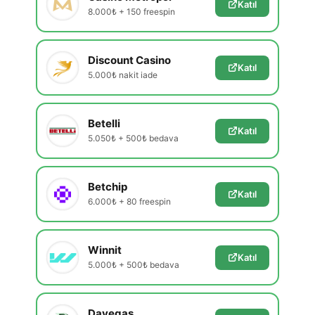
Katıl
8.000₺ + 150 freespin
Discount Casino
Katıl
5.000₺ nakit iade
Betelli
Katıl
5.050₺ + 500₺ bedava
Betchip
Katıl
6.000₺ + 80 freespin
Winnit
Katıl
5.000₺ + 500₺ bedava
Davegas