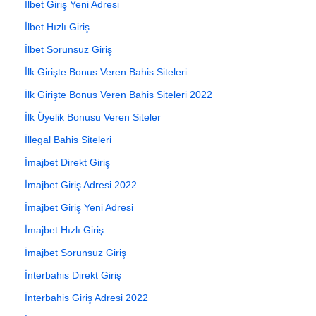
İlbet Giriş Yeni Adresi
İlbet Hızlı Giriş
İlbet Sorunsuz Giriş
İlk Girişte Bonus Veren Bahis Siteleri
İlk Girişte Bonus Veren Bahis Siteleri 2022
İlk Üyelik Bonusu Veren Siteler
İllegal Bahis Siteleri
İmajbet Direkt Giriş
İmajbet Giriş Adresi 2022
İmajbet Giriş Yeni Adresi
İmajbet Hızlı Giriş
İmajbet Sorunsuz Giriş
İnterbahis Direkt Giriş
İnterbahis Giriş Adresi 2022