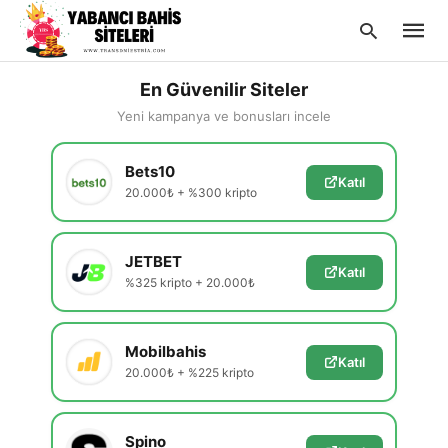
En Güvenilir Siteler
Yeni kampanya ve bonusları incele
Type
Bets10
your
Katıl
searc
20.000₺ + %300 kripto
query
and
hit
enter:
JETBET
Katıl
%325 kripto + 20.000₺
Mobilbahis
Katıl
20.000₺ + %225 kripto
Spino