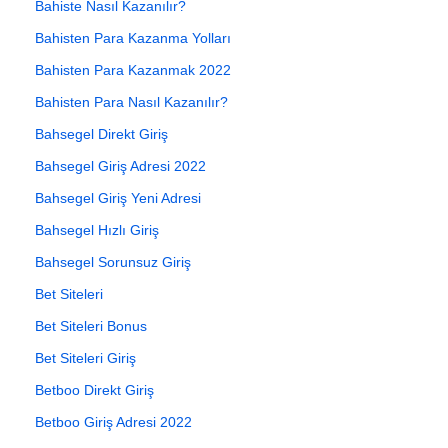
Bahiste Nasıl Kazanılır?
Bahisten Para Kazanma Yolları
Bahisten Para Kazanmak 2022
Bahisten Para Nasıl Kazanılır?
Bahsegel Direkt Giriş
Bahsegel Giriş Adresi 2022
Bahsegel Giriş Yeni Adresi
Bahsegel Hızlı Giriş
Bahsegel Sorunsuz Giriş
Bet Siteleri
Bet Siteleri Bonus
Bet Siteleri Giriş
Betboo Direkt Giriş
Betboo Giriş Adresi 2022