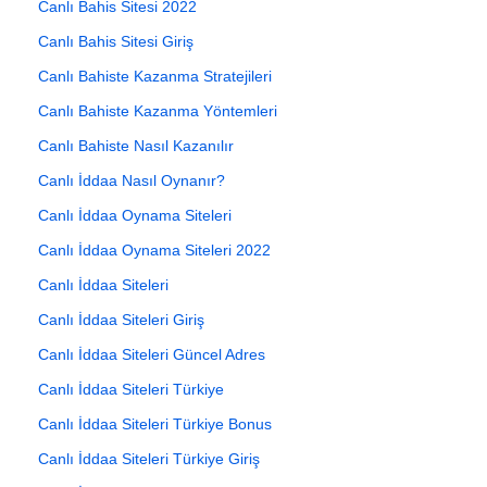
Canlı Bahis Sitesi 2022
Canlı Bahis Sitesi Giriş
Canlı Bahiste Kazanma Stratejileri
Canlı Bahiste Kazanma Yöntemleri
Canlı Bahiste Nasıl Kazanılır
Canlı İddaa Nasıl Oynanır?
Canlı İddaa Oynama Siteleri
Canlı İddaa Oynama Siteleri 2022
Canlı İddaa Siteleri
Canlı İddaa Siteleri Giriş
Canlı İddaa Siteleri Güncel Adres
Canlı İddaa Siteleri Türkiye
Canlı İddaa Siteleri Türkiye Bonus
Canlı İddaa Siteleri Türkiye Giriş