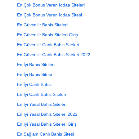
En Çok Bonus Veren İddaa Siteleri
En Çok Bonus Veren İddaa Sitesi
En Güvenilir Bahis Siteleri
En Güvenilir Bahis Siteleri Giriş
En Güvenilir Canlı Bahis Siteleri
En Güvenilir Canlı Bahis Siteleri 2022
En İyi Bahis Siteleri
En İyi Bahis Sitesi
En İyi Canlı Bahis
En İyi Canlı Bahis Siteleri
En İyi Yasal Bahis Siteleri
En İyi Yasal Bahis Siteleri 2022
En İyi Yasal Bahis Siteleri Giriş
En Sağlam Canlı Bahis Sitesi