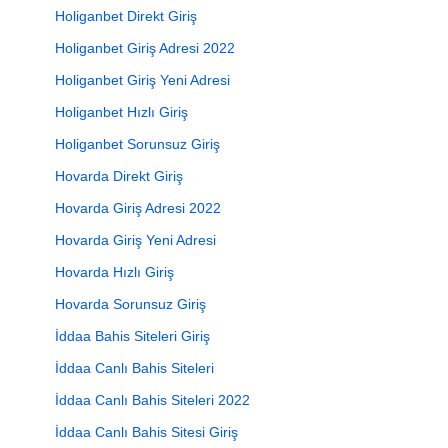
Holiganbet Direkt Giriş
Holiganbet Giriş Adresi 2022
Holiganbet Giriş Yeni Adresi
Holiganbet Hızlı Giriş
Holiganbet Sorunsuz Giriş
Hovarda Direkt Giriş
Hovarda Giriş Adresi 2022
Hovarda Giriş Yeni Adresi
Hovarda Hızlı Giriş
Hovarda Sorunsuz Giriş
İddaa Bahis Siteleri Giriş
İddaa Canlı Bahis Siteleri
İddaa Canlı Bahis Siteleri 2022
İddaa Canlı Bahis Sitesi Giriş