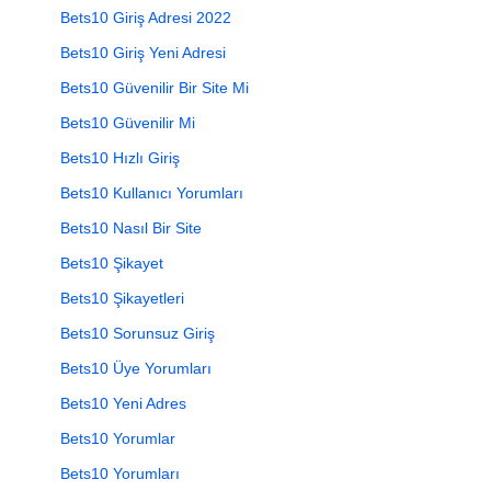
Bets10 Giriş Adresi 2022
Bets10 Giriş Yeni Adresi
Bets10 Güvenilir Bir Site Mi
Bets10 Güvenilir Mi
Bets10 Hızlı Giriş
Bets10 Kullanıcı Yorumları
Bets10 Nasıl Bir Site
Bets10 Şikayet
Bets10 Şikayetleri
Bets10 Sorunsuz Giriş
Bets10 Üye Yorumları
Bets10 Yeni Adres
Bets10 Yorumlar
Bets10 Yorumları