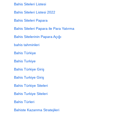
Bahis Siteleri Listesi
Bahis Siteleri Listesi 2022
Bahis Siteleri Papara
Bahis Siteleri Papara ile Para Yatırma
Bahis Sitelerinin Papara Açığı
bahis tahminleri
Bahis Türkiye
Bahis Turkiye
Bahis Türkiye Giriş
Bahis Turkiye Giriş
Bahis Türkiye Siteleri
Bahis Turkiye Siteleri
Bahis Türleri
Bahiste Kazanma Stratejileri