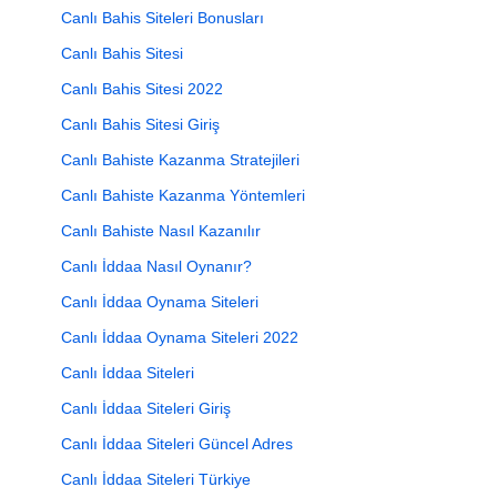
Canlı Bahis Siteleri Bonusları
Canlı Bahis Sitesi
Canlı Bahis Sitesi 2022
Canlı Bahis Sitesi Giriş
Canlı Bahiste Kazanma Stratejileri
Canlı Bahiste Kazanma Yöntemleri
Canlı Bahiste Nasıl Kazanılır
Canlı İddaa Nasıl Oynanır?
Canlı İddaa Oynama Siteleri
Canlı İddaa Oynama Siteleri 2022
Canlı İddaa Siteleri
Canlı İddaa Siteleri Giriş
Canlı İddaa Siteleri Güncel Adres
Canlı İddaa Siteleri Türkiye