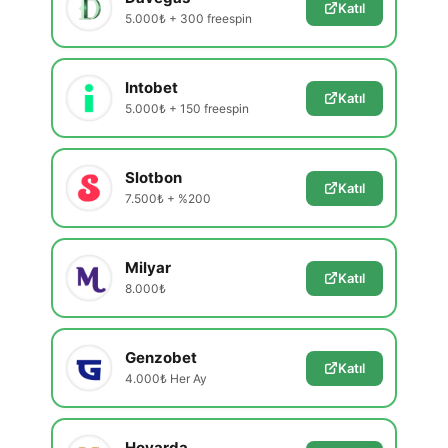
Katıl
5.000₺ + 300 freespin
Intobet
Katıl
5.000₺ + 150 freespin
Slotbon
Katıl
7.500₺ + %200
Milyar
Katıl
8.000₺
Genzobet
Katıl
4.000₺ Her Ay
Hovarda