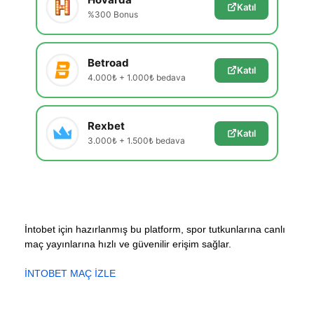
Katıl
%300 Bonus
Betroad
Katıl
4.000₺ + 1.000₺ bedava
Rexbet
Katıl
3.000₺ + 1.500₺ bedava
İntobet için hazırlanmış bu platform, spor tutkunlarına canlı
maç yayınlarına hızlı ve güvenilir erişim sağlar.
İNTOBET MAÇ İZLE