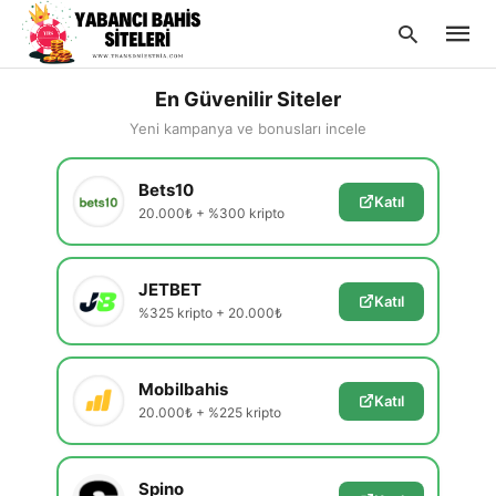
En Güvenilir Siteler
Yeni kampanya ve bonusları incele
Type
Bets10
your
Katıl
searc
20.000₺ + %300 kripto
query
and
hit
enter:
JETBET
Katıl
%325 kripto + 20.000₺
Mobilbahis
Katıl
20.000₺ + %225 kripto
Spino