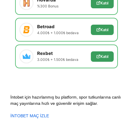
Katıl
%300 Bonus
Betroad
Katıl
4.000₺ + 1.000₺ bedava
Rexbet
Katıl
3.000₺ + 1.500₺ bedava
İntobet için hazırlanmış bu platform, spor tutkunlarına canlı
maç yayınlarına hızlı ve güvenilir erişim sağlar.
İNTOBET MAÇ İZLE