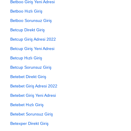
Betboo Giriş Yeni Adresi
Betboo Hızlı Giriş
Betboo Sorunsuz Giriş
Betcup Direkt Giriş
Betcup Giriş Adresi 2022
Betcup Giriş Yeni Adresi
Betcup Hızlı Giriş
Betcup Sorunsuz Giriş
Betebet Direkt Giriş
Betebet Giriş Adresi 2022
Betebet Giriş Yeni Adresi
Betebet Hızlı Giriş
Betebet Sorunsuz Giriş
Betexper Direkt Giriş