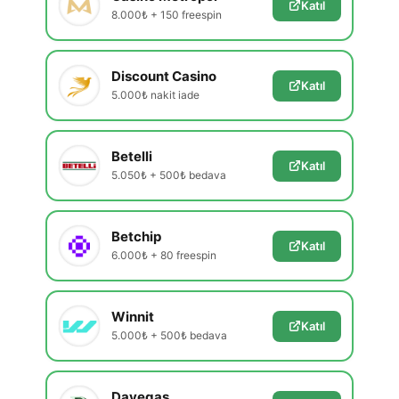
Katıl
8.000₺ + 150 freespin
Discount Casino
Katıl
5.000₺ nakit iade
Betelli
Katıl
5.050₺ + 500₺ bedava
Betchip
Katıl
6.000₺ + 80 freespin
Winnit
Katıl
5.000₺ + 500₺ bedava
Davegas