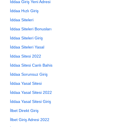
İddaa Giriş Yeni Adresi
İddaa Hızlı Giriş
İddaa Siteleri
İddaa Siteleri Bonusları
İddaa Siteleri Giriş
İddaa Siteleri Yasal
İddaa Sitesi 2022
İddaa Sitesi Canlı Bahis
İddaa Sorunsuz Giriş
İddaa Yasal Sitesi
İddaa Yasal Sitesi 2022
İddaa Yasal Sitesi Giriş
İlbet Direkt Giriş
İlbet Giriş Adresi 2022