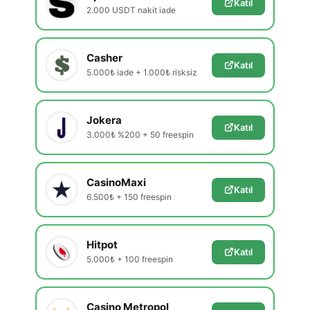
Katıl
2.000 USDT nakit iade
Casher
Katıl
5.000₺ iade + 1.000₺ risksiz
Jokera
Katıl
3.000₺ %200 + 50 freespin
CasinoMaxi
Katıl
6.500₺ + 150 freespin
Hitpot
Katıl
5.000₺ + 100 freespin
Casino Metropol