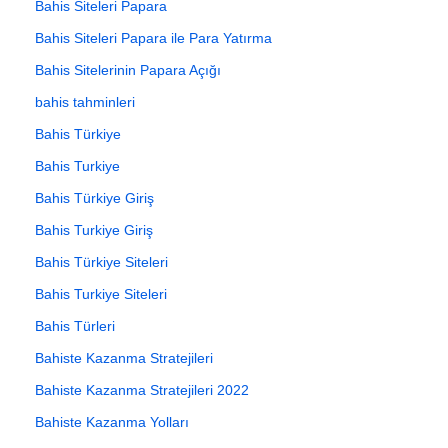
Bahis Siteleri Papara
Bahis Siteleri Papara ile Para Yatırma
Bahis Sitelerinin Papara Açığı
bahis tahminleri
Bahis Türkiye
Bahis Turkiye
Bahis Türkiye Giriş
Bahis Turkiye Giriş
Bahis Türkiye Siteleri
Bahis Turkiye Siteleri
Bahis Türleri
Bahiste Kazanma Stratejileri
Bahiste Kazanma Stratejileri 2022
Bahiste Kazanma Yolları