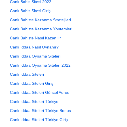
Canlı Bahis Sitesi 2022
Canlı Bahis Sitesi Giriş
Canlı Bahiste Kazanma Stratejileri
Canlı Bahiste Kazanma Yöntemleri
Canlı Bahiste Nasıl Kazanılır
Canlı İddaa Nasıl Oynanır?
Canlı İddaa Oynama Siteleri
Canlı İddaa Oynama Siteleri 2022
Canlı İddaa Siteleri
Canlı İddaa Siteleri Giriş
Canlı İddaa Siteleri Güncel Adres
Canlı İddaa Siteleri Türkiye
Canlı İddaa Siteleri Türkiye Bonus
Canlı İddaa Siteleri Türkiye Giriş