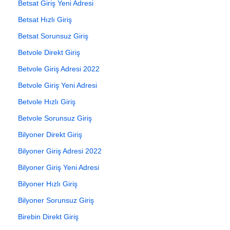
Betsat Giriş Yeni Adresi
Betsat Hızlı Giriş
Betsat Sorunsuz Giriş
Betvole Direkt Giriş
Betvole Giriş Adresi 2022
Betvole Giriş Yeni Adresi
Betvole Hızlı Giriş
Betvole Sorunsuz Giriş
Bilyoner Direkt Giriş
Bilyoner Giriş Adresi 2022
Bilyoner Giriş Yeni Adresi
Bilyoner Hızlı Giriş
Bilyoner Sorunsuz Giriş
Birebin Direkt Giriş