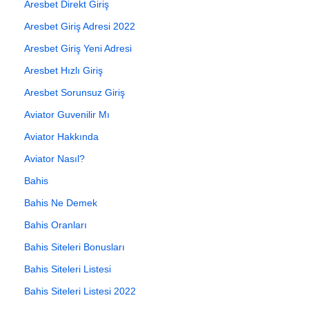
Aresbet Direkt Giriş
Aresbet Giriş Adresi 2022
Aresbet Giriş Yeni Adresi
Aresbet Hızlı Giriş
Aresbet Sorunsuz Giriş
Aviator Guvenilir Mı
Aviator Hakkında
Aviator Nasıl?
Bahis
Bahis Ne Demek
Bahis Oranları
Bahis Siteleri Bonusları
Bahis Siteleri Listesi
Bahis Siteleri Listesi 2022