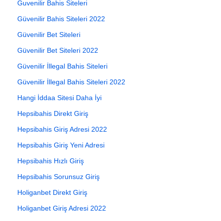
Guvenilir Bahis Siteleri
Güvenilir Bahis Siteleri 2022
Güvenilir Bet Siteleri
Güvenilir Bet Siteleri 2022
Güvenilir İllegal Bahis Siteleri
Güvenilir İllegal Bahis Siteleri 2022
Hangi İddaa Sitesi Daha İyi
Hepsibahis Direkt Giriş
Hepsibahis Giriş Adresi 2022
Hepsibahis Giriş Yeni Adresi
Hepsibahis Hızlı Giriş
Hepsibahis Sorunsuz Giriş
Holiganbet Direkt Giriş
Holiganbet Giriş Adresi 2022