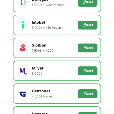
Katıl
5.000₺ + 300 freespin
Intobet
Katıl
5.000₺ + 150 freespin
Slotbon
Katıl
7.500₺ + %200
Milyar
Katıl
8.000₺
Genzobet
Katıl
4.000₺ Her Ay
Hovarda