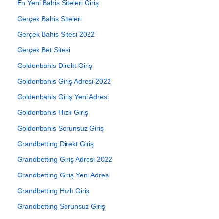
En Yeni Bahis Siteleri Giriş
Gerçek Bahis Siteleri
Gerçek Bahis Sitesi 2022
Gerçek Bet Sitesi
Goldenbahis Direkt Giriş
Goldenbahis Giriş Adresi 2022
Goldenbahis Giriş Yeni Adresi
Goldenbahis Hızlı Giriş
Goldenbahis Sorunsuz Giriş
Grandbetting Direkt Giriş
Grandbetting Giriş Adresi 2022
Grandbetting Giriş Yeni Adresi
Grandbetting Hızlı Giriş
Grandbetting Sorunsuz Giriş