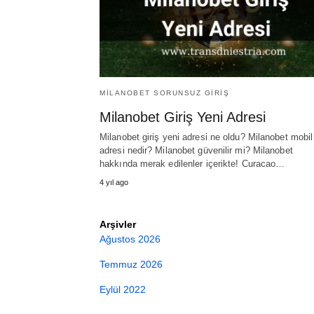
MILANOBET SORUNSUZ GIRIŞ
Milanobet Giriş Yeni Adresi
Milanobet giriş yeni adresi ne oldu? Milanobet mobil 
adresi nedir? Milanobet güvenilir mi? Milanobet
hakkında merak edilenler içerikte! Curacao…
4 yıl ago
Arşivler
Ağustos 2026
Temmuz 2026
Eylül 2022