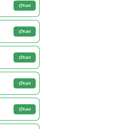
Katıl
Katıl
Katıl
Katıl
Katıl