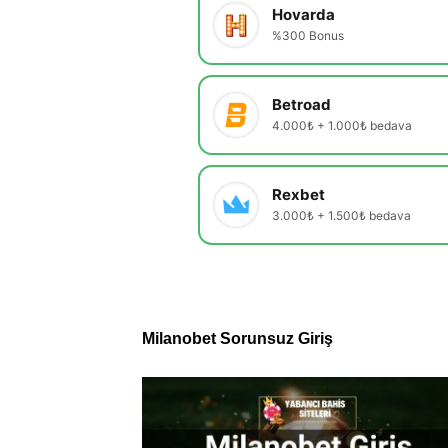
Hovarda
%300 Bonus
Betroad
4.000₺ + 1.000₺ bedava
Rexbet
3.000₺ + 1.500₺ bedava
Milanobet Sorunsuz Giriş