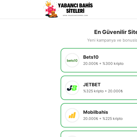
En Güvenilir Sit
Yeni kampanya ve bonuslar
Bets10
20.000₺ + %300 kripto
JETBET
%325 kripto + 20.000₺
Mobilbahis
20.000₺ + %225 kripto