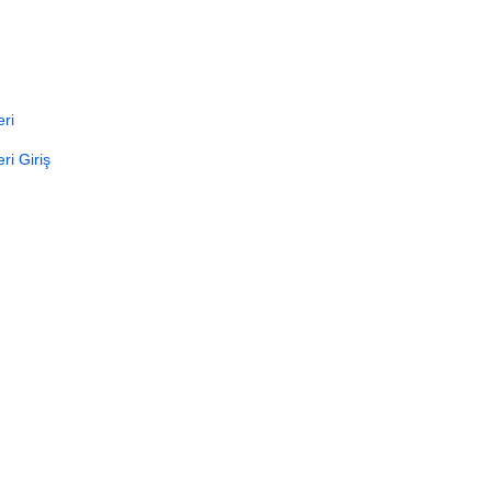
eri
ri Giriş