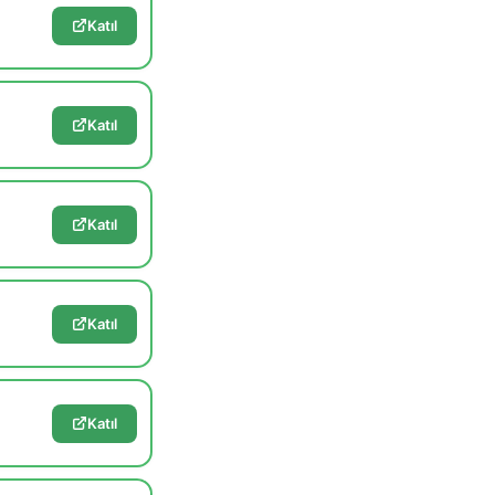
Katıl
Katıl
Katıl
Katıl
Katıl