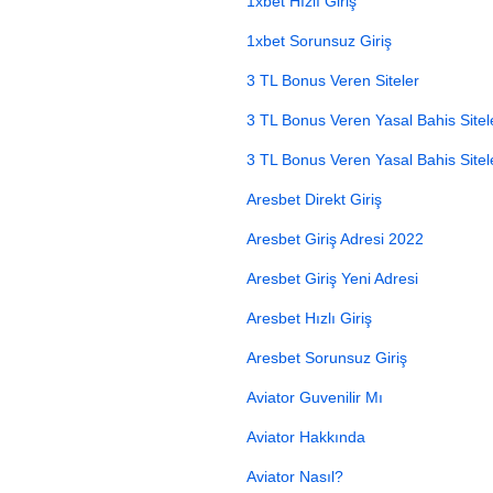
1xbet Hızlı Giriş
1xbet Sorunsuz Giriş
3 TL Bonus Veren Siteler
3 TL Bonus Veren Yasal Bahis Sitel
3 TL Bonus Veren Yasal Bahis Sitele
Aresbet Direkt Giriş
Aresbet Giriş Adresi 2022
Aresbet Giriş Yeni Adresi
Aresbet Hızlı Giriş
Aresbet Sorunsuz Giriş
Aviator Guvenilir Mı
Aviator Hakkında
Aviator Nasıl?