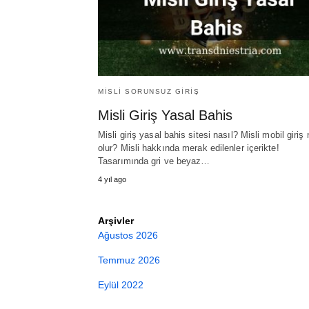
MISLI SORUNSUZ GIRIŞ
Misli Giriş Yasal Bahis
Misli giriş yasal bahis sitesi nasıl? Misli mobil giriş 
olur? Misli hakkında merak edilenler içerikte!
Tasarımında gri ve beyaz…
4 yıl ago
Arşivler
Ağustos 2026
Temmuz 2026
Eylül 2022