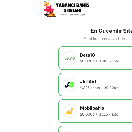
En Güvenilir Sit
Yeni kampanya ve bonuslar
Bets10
20.000₺ + %300 kripto
JETBET
%325 kripto + 20.000₺
Mobilbahis
20.000₺ + %225 kripto