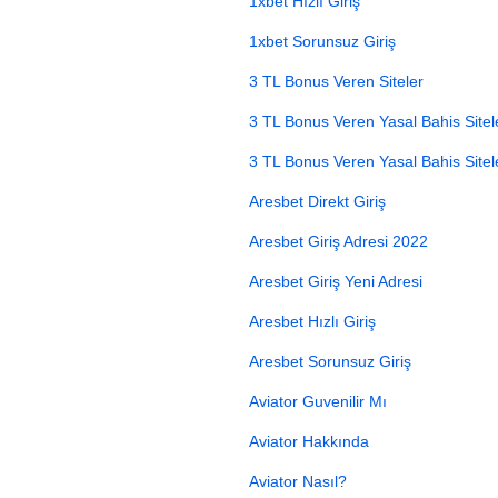
1xbet Hızlı Giriş
1xbet Sorunsuz Giriş
3 TL Bonus Veren Siteler
3 TL Bonus Veren Yasal Bahis Sitel
3 TL Bonus Veren Yasal Bahis Sitele
Aresbet Direkt Giriş
Aresbet Giriş Adresi 2022
Aresbet Giriş Yeni Adresi
Aresbet Hızlı Giriş
Aresbet Sorunsuz Giriş
Aviator Guvenilir Mı
Aviator Hakkında
Aviator Nasıl?