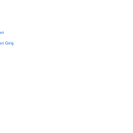
eri
ri Giriş