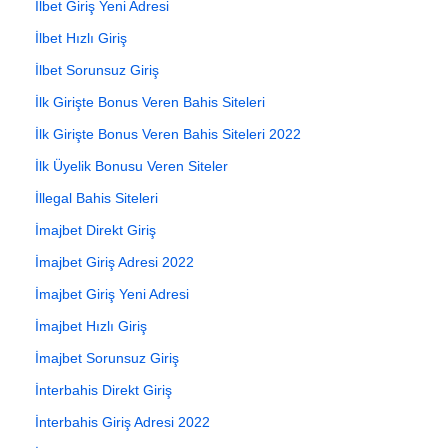
İlbet Giriş Yeni Adresi
İlbet Hızlı Giriş
İlbet Sorunsuz Giriş
İlk Girişte Bonus Veren Bahis Siteleri
İlk Girişte Bonus Veren Bahis Siteleri 2022
İlk Üyelik Bonusu Veren Siteler
İllegal Bahis Siteleri
İmajbet Direkt Giriş
İmajbet Giriş Adresi 2022
İmajbet Giriş Yeni Adresi
İmajbet Hızlı Giriş
İmajbet Sorunsuz Giriş
İnterbahis Direkt Giriş
İnterbahis Giriş Adresi 2022