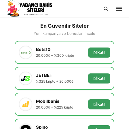
En Güvenilir Siteler
Yeni kampanya ve bonusları incele
Type
Bets10
your
Katıl
searc
20.000₺ + %300 kripto
query
and
hit
enter:
JETBET
Katıl
%325 kripto + 20.000₺
Mobilbahis
Katıl
20.000₺ + %225 kripto
Spino