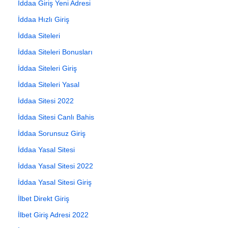
İddaa Giriş Yeni Adresi
İddaa Hızlı Giriş
İddaa Siteleri
İddaa Siteleri Bonusları
İddaa Siteleri Giriş
İddaa Siteleri Yasal
İddaa Sitesi 2022
İddaa Sitesi Canlı Bahis
İddaa Sorunsuz Giriş
İddaa Yasal Sitesi
İddaa Yasal Sitesi 2022
İddaa Yasal Sitesi Giriş
İlbet Direkt Giriş
İlbet Giriş Adresi 2022