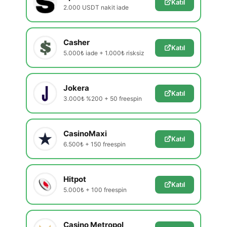
Katıl
2.000 USDT nakit iade
Casher
Katıl
5.000₺ iade + 1.000₺ risksiz
Jokera
Katıl
3.000₺ %200 + 50 freespin
CasinoMaxi
Katıl
6.500₺ + 150 freespin
Hitpot
Katıl
5.000₺ + 100 freespin
Casino Metropol