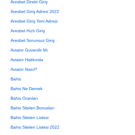
Aresbet Direkt Giriş
Aresbet Giriş Adresi 2022
Aresbet Giriş Yeni Adresi
Aresbet Hızlı Giriş
Aresbet Sorunsuz Giriş
Aviator Guvenilir Mı
Aviator Hakkında
Aviator Nasıl?
Bahis
Bahis Ne Demek
Bahis Oranları
Bahis Siteleri Bonusları
Bahis Siteleri Listesi
Bahis Siteleri Listesi 2022