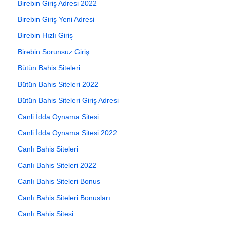
Birebin Giriş Adresi 2022
Birebin Giriş Yeni Adresi
Birebin Hızlı Giriş
Birebin Sorunsuz Giriş
Bütün Bahis Siteleri
Bütün Bahis Siteleri 2022
Bütün Bahis Siteleri Giriş Adresi
Canli İdda Oynama Sitesi
Canli İdda Oynama Sitesi 2022
Canlı Bahis Siteleri
Canlı Bahis Siteleri 2022
Canlı Bahis Siteleri Bonus
Canlı Bahis Siteleri Bonusları
Canlı Bahis Sitesi