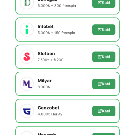
Katıl
5.000₺ + 300 freespin
Intobet
Katıl
5.000₺ + 150 freespin
Slotbon
Katıl
7.500₺ + %200
Milyar
Katıl
8.000₺
Genzobet
Katıl
4.000₺ Her Ay
Hovarda