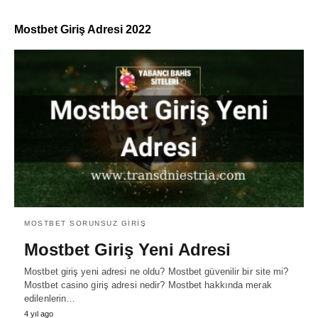
Mostbet Giriş Adresi 2022
MOSTBET SORUNSUZ GIRIŞ
Mostbet Giriş Yeni Adresi
Mostbet giriş yeni adresi ne oldu? Mostbet güvenilir bir site mi?
Mostbet casino giriş adresi nedir? Mostbet hakkında merak
edilenlerin…
4 yıl ago