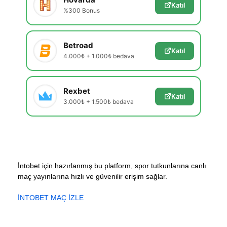
Katıl
%300 Bonus
Betroad
Katıl
4.000₺ + 1.000₺ bedava
Rexbet
Katıl
3.000₺ + 1.500₺ bedava
İntobet için hazırlanmış bu platform, spor tutkunlarına canlı
maç yayınlarına hızlı ve güvenilir erişim sağlar.
İNTOBET MAÇ İZLE