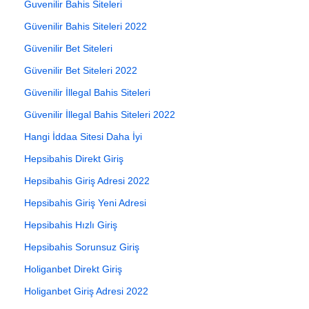
Guvenilir Bahis Siteleri
Güvenilir Bahis Siteleri 2022
Güvenilir Bet Siteleri
Güvenilir Bet Siteleri 2022
Güvenilir İllegal Bahis Siteleri
Güvenilir İllegal Bahis Siteleri 2022
Hangi İddaa Sitesi Daha İyi
Hepsibahis Direkt Giriş
Hepsibahis Giriş Adresi 2022
Hepsibahis Giriş Yeni Adresi
Hepsibahis Hızlı Giriş
Hepsibahis Sorunsuz Giriş
Holiganbet Direkt Giriş
Holiganbet Giriş Adresi 2022