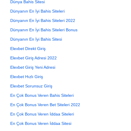
Dünya Bahis Sitesi
Dünyanın En İyi Bahis Siteleri
Dünyanın En İyi Bahis Siteleri 2022
Dünyanın En İyi Bahis Siteleri Bonus
Dünyanın En İyi Bahis Sitesi
Elexbet Direkt Giriş
Elexbet Giriş Adresi 2022
Elexbet Giriş Yeni Adresi
Elexbet Hızlı Giriş
Elexbet Sorunsuz Giriş
En Çok Bonus Veren Bahis Siteleri
En Çok Bonus Veren Bet Siteleri 2022
En Çok Bonus Veren İddaa Siteleri
En Çok Bonus Veren İddaa Sitesi