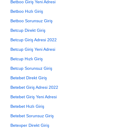
Betboo Giriş Yeni Adresi
Betboo Hızlı Giriş
Betboo Sorunsuz Giriş
Betcup Direkt Giriş
Betcup Giriş Adresi 2022
Betcup Giriş Yeni Adresi
Betcup Hızlı Giriş
Betcup Sorunsuz Giriş
Betebet Direkt Giriş
Betebet Giriş Adresi 2022
Betebet Giriş Yeni Adresi
Betebet Hızlı Giriş
Betebet Sorunsuz Giriş
Betexper Direkt Giriş