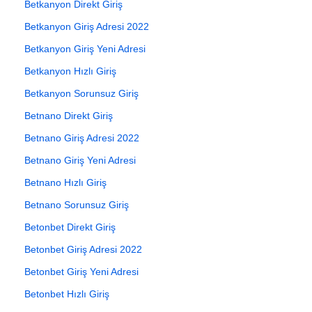
Betkanyon Direkt Giriş
Betkanyon Giriş Adresi 2022
Betkanyon Giriş Yeni Adresi
Betkanyon Hızlı Giriş
Betkanyon Sorunsuz Giriş
Betnano Direkt Giriş
Betnano Giriş Adresi 2022
Betnano Giriş Yeni Adresi
Betnano Hızlı Giriş
Betnano Sorunsuz Giriş
Betonbet Direkt Giriş
Betonbet Giriş Adresi 2022
Betonbet Giriş Yeni Adresi
Betonbet Hızlı Giriş