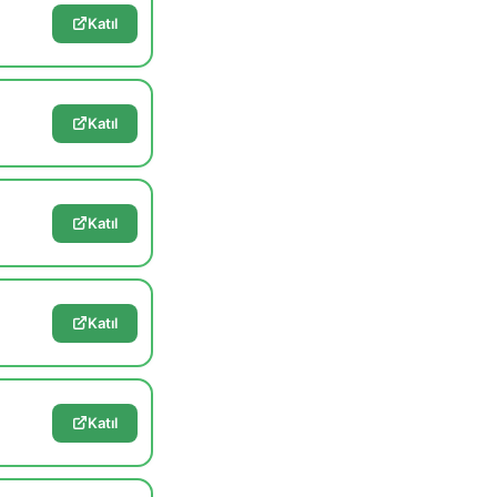
Katıl
Katıl
Katıl
Katıl
Katıl