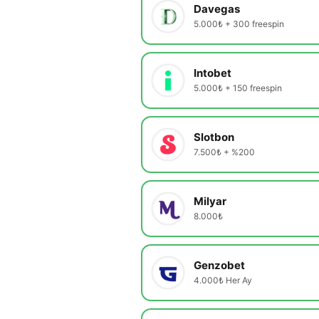
Davegas
5.000₺ + 300 freespin
Intobet
5.000₺ + 150 freespin
Slotbon
7.500₺ + %200
Milyar
8.000₺
Genzobet
4.000₺ Her Ay