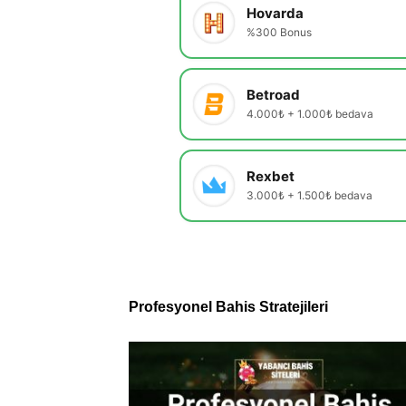
Hovarda
%300 Bonus
Betroad
4.000₺ + 1.000₺ bedava
Rexbet
3.000₺ + 1.500₺ bedava
Profesyonel Bahis Stratejileri