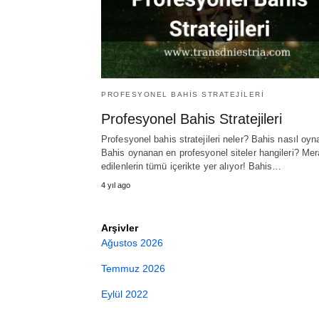
PROFESYONEL BAHIS STRATEJILERI
Profesyonel Bahis Stratejileri
Profesyonel bahis stratejileri neler? Bahis nasıl oyn
Bahis oynanan en profesyonel siteler hangileri? Me
edilenlerin tümü içerikte yer alıyor! Bahis…
4 yıl ago
Arşivler
Ağustos 2026
Temmuz 2026
Eylül 2022