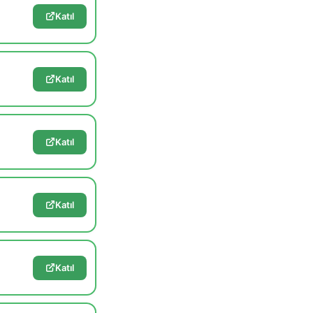
Katıl
Katıl
Katıl
Katıl
Katıl