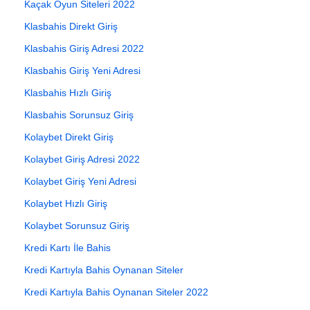
Kaçak Oyun Siteleri 2022
Klasbahis Direkt Giriş
Klasbahis Giriş Adresi 2022
Klasbahis Giriş Yeni Adresi
Klasbahis Hızlı Giriş
Klasbahis Sorunsuz Giriş
Kolaybet Direkt Giriş
Kolaybet Giriş Adresi 2022
Kolaybet Giriş Yeni Adresi
Kolaybet Hızlı Giriş
Kolaybet Sorunsuz Giriş
Kredi Kartı İle Bahis
Kredi Kartıyla Bahis Oynanan Siteler
Kredi Kartıyla Bahis Oynanan Siteler 2022