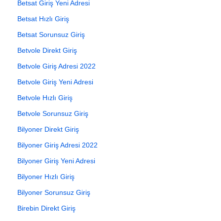
Betsat Giriş Yeni Adresi
Betsat Hızlı Giriş
Betsat Sorunsuz Giriş
Betvole Direkt Giriş
Betvole Giriş Adresi 2022
Betvole Giriş Yeni Adresi
Betvole Hızlı Giriş
Betvole Sorunsuz Giriş
Bilyoner Direkt Giriş
Bilyoner Giriş Adresi 2022
Bilyoner Giriş Yeni Adresi
Bilyoner Hızlı Giriş
Bilyoner Sorunsuz Giriş
Birebin Direkt Giriş