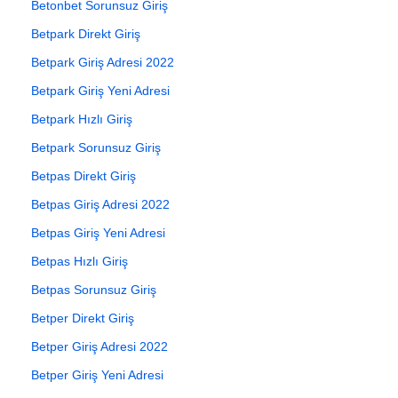
Betonbet Sorunsuz Giriş
Betpark Direkt Giriş
Betpark Giriş Adresi 2022
Betpark Giriş Yeni Adresi
Betpark Hızlı Giriş
Betpark Sorunsuz Giriş
Betpas Direkt Giriş
Betpas Giriş Adresi 2022
Betpas Giriş Yeni Adresi
Betpas Hızlı Giriş
Betpas Sorunsuz Giriş
Betper Direkt Giriş
Betper Giriş Adresi 2022
Betper Giriş Yeni Adresi