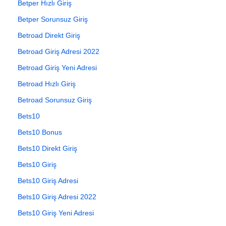
Betper Hızlı Giriş
Betper Sorunsuz Giriş
Betroad Direkt Giriş
Betroad Giriş Adresi 2022
Betroad Giriş Yeni Adresi
Betroad Hızlı Giriş
Betroad Sorunsuz Giriş
Bets10
Bets10 Bonus
Bets10 Direkt Giriş
Bets10 Giriş
Bets10 Giriş Adresi
Bets10 Giriş Adresi 2022
Bets10 Giriş Yeni Adresi