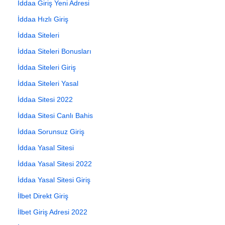
İddaa Giriş Yeni Adresi
İddaa Hızlı Giriş
İddaa Siteleri
İddaa Siteleri Bonusları
İddaa Siteleri Giriş
İddaa Siteleri Yasal
İddaa Sitesi 2022
İddaa Sitesi Canlı Bahis
İddaa Sorunsuz Giriş
İddaa Yasal Sitesi
İddaa Yasal Sitesi 2022
İddaa Yasal Sitesi Giriş
İlbet Direkt Giriş
İlbet Giriş Adresi 2022