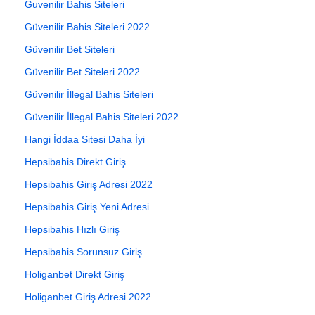
Guvenilir Bahis Siteleri
Güvenilir Bahis Siteleri 2022
Güvenilir Bet Siteleri
Güvenilir Bet Siteleri 2022
Güvenilir İllegal Bahis Siteleri
Güvenilir İllegal Bahis Siteleri 2022
Hangi İddaa Sitesi Daha İyi
Hepsibahis Direkt Giriş
Hepsibahis Giriş Adresi 2022
Hepsibahis Giriş Yeni Adresi
Hepsibahis Hızlı Giriş
Hepsibahis Sorunsuz Giriş
Holiganbet Direkt Giriş
Holiganbet Giriş Adresi 2022