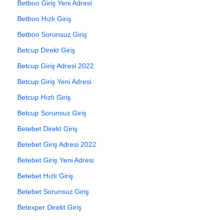
Betboo Giriş Yeni Adresi
Betboo Hızlı Giriş
Betboo Sorunsuz Giriş
Betcup Direkt Giriş
Betcup Giriş Adresi 2022
Betcup Giriş Yeni Adresi
Betcup Hızlı Giriş
Betcup Sorunsuz Giriş
Betebet Direkt Giriş
Betebet Giriş Adresi 2022
Betebet Giriş Yeni Adresi
Betebet Hızlı Giriş
Betebet Sorunsuz Giriş
Betexper Direkt Giriş