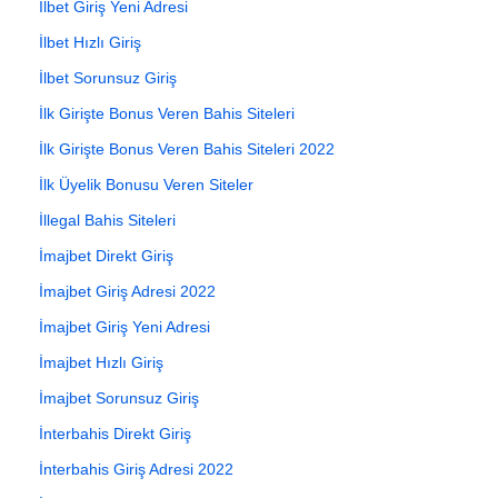
İlbet Giriş Yeni Adresi
İlbet Hızlı Giriş
İlbet Sorunsuz Giriş
İlk Girişte Bonus Veren Bahis Siteleri
İlk Girişte Bonus Veren Bahis Siteleri 2022
İlk Üyelik Bonusu Veren Siteler
İllegal Bahis Siteleri
İmajbet Direkt Giriş
İmajbet Giriş Adresi 2022
İmajbet Giriş Yeni Adresi
İmajbet Hızlı Giriş
İmajbet Sorunsuz Giriş
İnterbahis Direkt Giriş
İnterbahis Giriş Adresi 2022