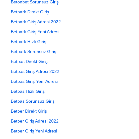
Betonbet Sorunsuz Giriş
Betpark Direkt Giriş
Betpark Giriş Adresi 2022
Betpark Giriş Yeni Adresi
Betpark Hızlı Giriş
Betpark Sorunsuz Giriş
Betpas Direkt Giriş
Betpas Giriş Adresi 2022
Betpas Giriş Yeni Adresi
Betpas Hızlı Giriş
Betpas Sorunsuz Giriş
Betper Direkt Giriş
Betper Giriş Adresi 2022
Betper Giriş Yeni Adresi