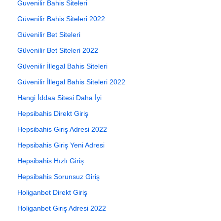
Guvenilir Bahis Siteleri
Güvenilir Bahis Siteleri 2022
Güvenilir Bet Siteleri
Güvenilir Bet Siteleri 2022
Güvenilir İllegal Bahis Siteleri
Güvenilir İllegal Bahis Siteleri 2022
Hangi İddaa Sitesi Daha İyi
Hepsibahis Direkt Giriş
Hepsibahis Giriş Adresi 2022
Hepsibahis Giriş Yeni Adresi
Hepsibahis Hızlı Giriş
Hepsibahis Sorunsuz Giriş
Holiganbet Direkt Giriş
Holiganbet Giriş Adresi 2022