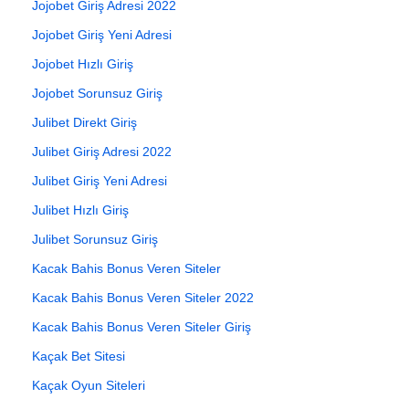
Jojobet Giriş Adresi 2022
Jojobet Giriş Yeni Adresi
Jojobet Hızlı Giriş
Jojobet Sorunsuz Giriş
Julibet Direkt Giriş
Julibet Giriş Adresi 2022
Julibet Giriş Yeni Adresi
Julibet Hızlı Giriş
Julibet Sorunsuz Giriş
Kacak Bahis Bonus Veren Siteler
Kacak Bahis Bonus Veren Siteler 2022
Kacak Bahis Bonus Veren Siteler Giriş
Kaçak Bet Sitesi
Kaçak Oyun Siteleri