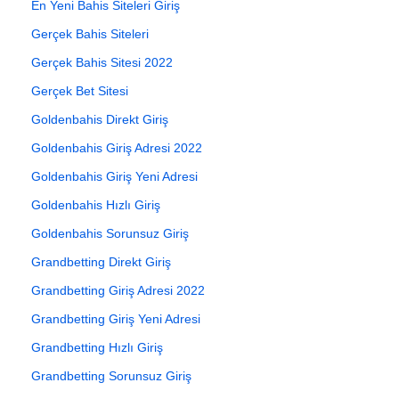
En Yeni Bahis Siteleri Giriş
Gerçek Bahis Siteleri
Gerçek Bahis Sitesi 2022
Gerçek Bet Sitesi
Goldenbahis Direkt Giriş
Goldenbahis Giriş Adresi 2022
Goldenbahis Giriş Yeni Adresi
Goldenbahis Hızlı Giriş
Goldenbahis Sorunsuz Giriş
Grandbetting Direkt Giriş
Grandbetting Giriş Adresi 2022
Grandbetting Giriş Yeni Adresi
Grandbetting Hızlı Giriş
Grandbetting Sorunsuz Giriş