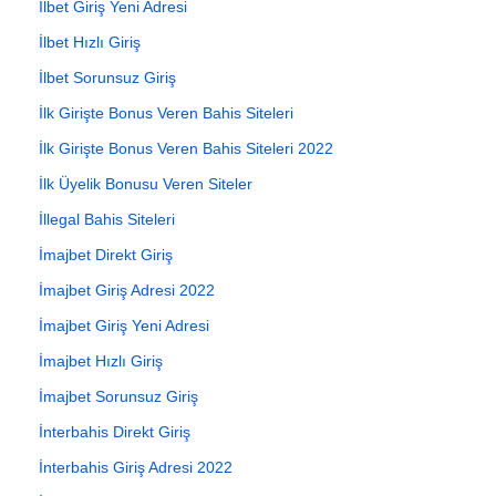
İlbet Giriş Yeni Adresi
İlbet Hızlı Giriş
İlbet Sorunsuz Giriş
İlk Girişte Bonus Veren Bahis Siteleri
İlk Girişte Bonus Veren Bahis Siteleri 2022
İlk Üyelik Bonusu Veren Siteler
İllegal Bahis Siteleri
İmajbet Direkt Giriş
İmajbet Giriş Adresi 2022
İmajbet Giriş Yeni Adresi
İmajbet Hızlı Giriş
İmajbet Sorunsuz Giriş
İnterbahis Direkt Giriş
İnterbahis Giriş Adresi 2022