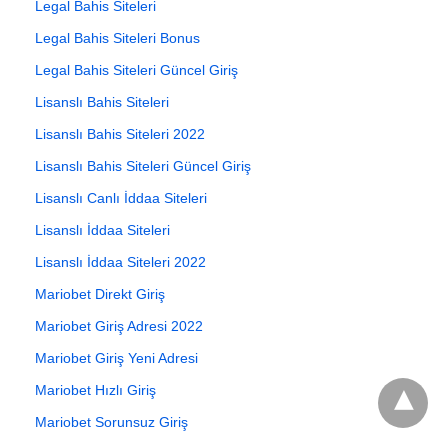
Legal Bahis Siteleri
Legal Bahis Siteleri Bonus
Legal Bahis Siteleri Güncel Giriş
Lisanslı Bahis Siteleri
Lisanslı Bahis Siteleri 2022
Lisanslı Bahis Siteleri Güncel Giriş
Lisanslı Canlı İddaa Siteleri
Lisanslı İddaa Siteleri
Lisanslı İddaa Siteleri 2022
Mariobet Direkt Giriş
Mariobet Giriş Adresi 2022
Mariobet Giriş Yeni Adresi
Mariobet Hızlı Giriş
Mariobet Sorunsuz Giriş