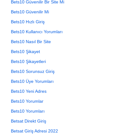
Bets10 Güvenilir Bir Site Mi
Bets10 Güvenilir Mi
Bets10 Hızlı Giriş
Bets10 Kullanıcı Yorumları
Bets10 Nasıl Bir Site
Bets10 Şikayet
Bets10 Şikayetleri
Bets10 Sorunsuz Giriş
Bets10 Üye Yorumları
Bets10 Yeni Adres
Bets10 Yorumlar
Bets10 Yorumları
Betsat Direkt Giriş
Betsat Giriş Adresi 2022