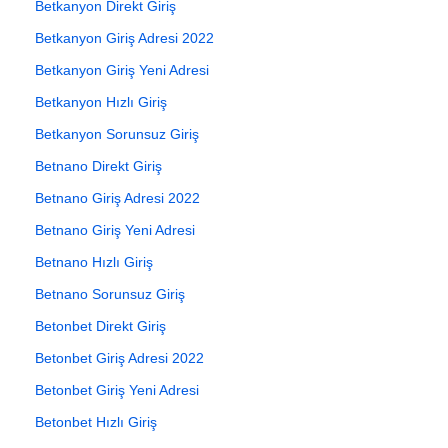
Betkanyon Direkt Giriş
Betkanyon Giriş Adresi 2022
Betkanyon Giriş Yeni Adresi
Betkanyon Hızlı Giriş
Betkanyon Sorunsuz Giriş
Betnano Direkt Giriş
Betnano Giriş Adresi 2022
Betnano Giriş Yeni Adresi
Betnano Hızlı Giriş
Betnano Sorunsuz Giriş
Betonbet Direkt Giriş
Betonbet Giriş Adresi 2022
Betonbet Giriş Yeni Adresi
Betonbet Hızlı Giriş