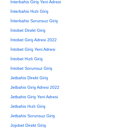
İnterbahis Giriş Yeni Adresi
İnterbahis Hızlı Giriş
İnterbahis Sorunsuz Giriş
İntobet Direkt Giriş
İntobet Giriş Adresi 2022
İntobet Giriş Yeni Adresi
İntobet Hızlı Giriş
İntobet Sorunsuz Giriş
Jetbahis Direkt Giriş
Jetbahis Giriş Adresi 2022
Jetbahis Giriş Yeni Adresi
Jetbahis Hızlı Giriş
Jetbahis Sorunsuz Giriş
Jojobet Direkt Giriş