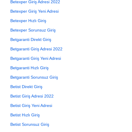
Betexper Giriş Adresi 2022
Betexper Giriş Yeni Adresi
Betexper Hızlı Giriş
Betexper Sorunsuz Giriş
Betgaranti Direkt Giriş
Betgaranti Giriş Adresi 2022
Betgaranti Giriş Yeni Adresi
Betgaranti Hızlı Giriş
Betgaranti Sorunsuz Giriş
Betist Direkt Giriş
Betist Giriş Adresi 2022
Betist Giriş Yeni Adresi
Betist Hızlı Giriş
Betist Sorunsuz Giriş