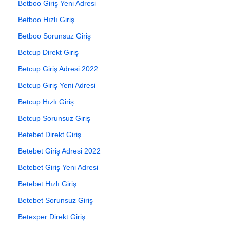
Betboo Giriş Yeni Adresi
Betboo Hızlı Giriş
Betboo Sorunsuz Giriş
Betcup Direkt Giriş
Betcup Giriş Adresi 2022
Betcup Giriş Yeni Adresi
Betcup Hızlı Giriş
Betcup Sorunsuz Giriş
Betebet Direkt Giriş
Betebet Giriş Adresi 2022
Betebet Giriş Yeni Adresi
Betebet Hızlı Giriş
Betebet Sorunsuz Giriş
Betexper Direkt Giriş