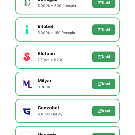
Katıl
5.000₺ + 300 freespin
Intobet
Katıl
5.000₺ + 150 freespin
Slotbon
Katıl
7.500₺ + %200
Milyar
Katıl
8.000₺
Genzobet
Katıl
4.000₺ Her Ay
Hovarda