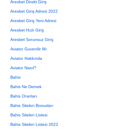
Aresbet Direkt Giriş
Aresbet Giriş Adresi 2022
Aresbet Giriş Yeni Adresi
Aresbet Hızlı Giriş
Aresbet Sorunsuz Giriş
Aviator Guvenilir Mı
Aviator Hakkında
Aviator Nasıl?
Bahis
Bahis Ne Demek
Bahis Oranları
Bahis Siteleri Bonusları
Bahis Siteleri Listesi
Bahis Siteleri Listesi 2022