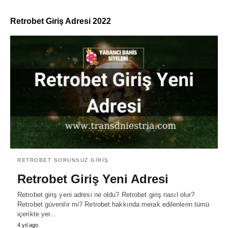
Retrobet Giriş Adresi 2022
RETROBET SORUNSUZ GIRIŞ
Retrobet Giriş Yeni Adresi
Retrobet giriş yeni adresi ne oldu? Retrobet giriş nasıl olur?
Retrobet güvenilir mi? Retrobet hakkında merak edilenlerin tümü
içerikte yer…
4 yıl ago