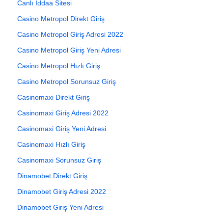
Canlı İddaa Sitesi
Casino Metropol Direkt Giriş
Casino Metropol Giriş Adresi 2022
Casino Metropol Giriş Yeni Adresi
Casino Metropol Hızlı Giriş
Casino Metropol Sorunsuz Giriş
Casinomaxi Direkt Giriş
Casinomaxi Giriş Adresi 2022
Casinomaxi Giriş Yeni Adresi
Casinomaxi Hızlı Giriş
Casinomaxi Sorunsuz Giriş
Dinamobet Direkt Giriş
Dinamobet Giriş Adresi 2022
Dinamobet Giriş Yeni Adresi