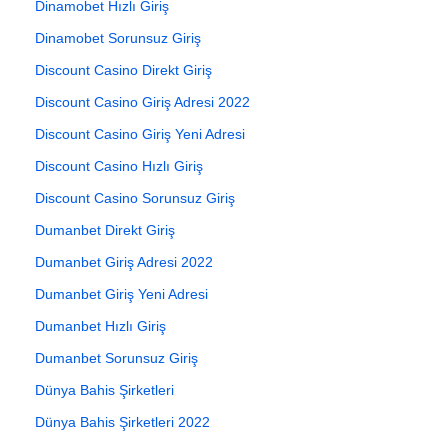
Dinamobet Hızlı Giriş
Dinamobet Sorunsuz Giriş
Discount Casino Direkt Giriş
Discount Casino Giriş Adresi 2022
Discount Casino Giriş Yeni Adresi
Discount Casino Hızlı Giriş
Discount Casino Sorunsuz Giriş
Dumanbet Direkt Giriş
Dumanbet Giriş Adresi 2022
Dumanbet Giriş Yeni Adresi
Dumanbet Hızlı Giriş
Dumanbet Sorunsuz Giriş
Dünya Bahis Şirketleri
Dünya Bahis Şirketleri 2022