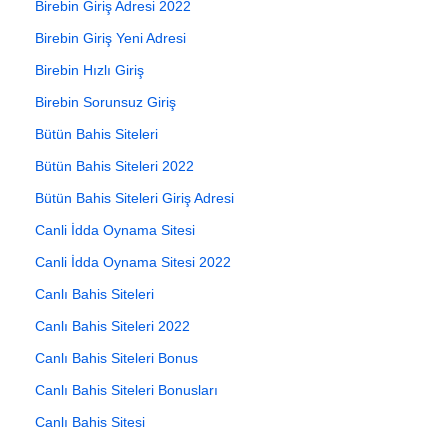
Birebin Giriş Adresi 2022
Birebin Giriş Yeni Adresi
Birebin Hızlı Giriş
Birebin Sorunsuz Giriş
Bütün Bahis Siteleri
Bütün Bahis Siteleri 2022
Bütün Bahis Siteleri Giriş Adresi
Canli İdda Oynama Sitesi
Canli İdda Oynama Sitesi 2022
Canlı Bahis Siteleri
Canlı Bahis Siteleri 2022
Canlı Bahis Siteleri Bonus
Canlı Bahis Siteleri Bonusları
Canlı Bahis Sitesi