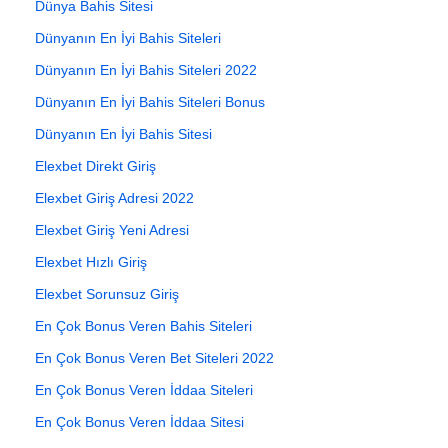
Dünya Bahis Sitesi
Dünyanın En İyi Bahis Siteleri
Dünyanın En İyi Bahis Siteleri 2022
Dünyanın En İyi Bahis Siteleri Bonus
Dünyanın En İyi Bahis Sitesi
Elexbet Direkt Giriş
Elexbet Giriş Adresi 2022
Elexbet Giriş Yeni Adresi
Elexbet Hızlı Giriş
Elexbet Sorunsuz Giriş
En Çok Bonus Veren Bahis Siteleri
En Çok Bonus Veren Bet Siteleri 2022
En Çok Bonus Veren İddaa Siteleri
En Çok Bonus Veren İddaa Sitesi