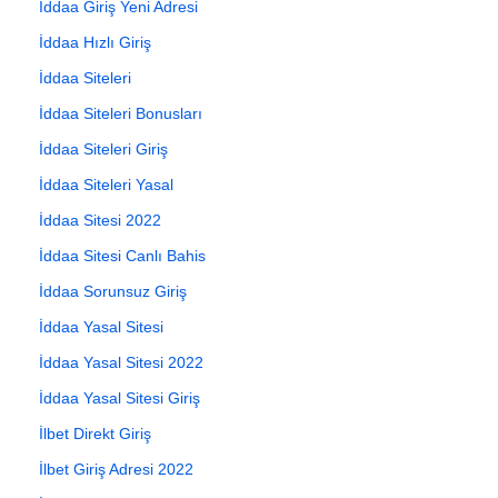
İddaa Giriş Yeni Adresi
İddaa Hızlı Giriş
İddaa Siteleri
İddaa Siteleri Bonusları
İddaa Siteleri Giriş
İddaa Siteleri Yasal
İddaa Sitesi 2022
İddaa Sitesi Canlı Bahis
İddaa Sorunsuz Giriş
İddaa Yasal Sitesi
İddaa Yasal Sitesi 2022
İddaa Yasal Sitesi Giriş
İlbet Direkt Giriş
İlbet Giriş Adresi 2022