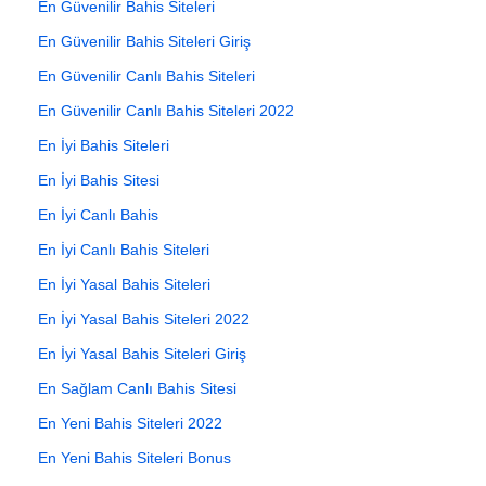
En Güvenilir Bahis Siteleri
En Güvenilir Bahis Siteleri Giriş
En Güvenilir Canlı Bahis Siteleri
En Güvenilir Canlı Bahis Siteleri 2022
En İyi Bahis Siteleri
En İyi Bahis Sitesi
En İyi Canlı Bahis
En İyi Canlı Bahis Siteleri
En İyi Yasal Bahis Siteleri
En İyi Yasal Bahis Siteleri 2022
En İyi Yasal Bahis Siteleri Giriş
En Sağlam Canlı Bahis Sitesi
En Yeni Bahis Siteleri 2022
En Yeni Bahis Siteleri Bonus