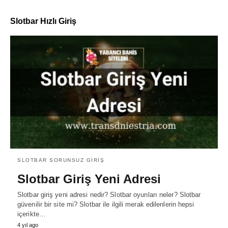
Slotbar Hızlı Giriş
SLOTBAR SORUNSUZ GIRIŞ
Slotbar Giriş Yeni Adresi
Slotbar giriş yeni adresi nedir? Slotbar oyunları neler? Slotbar
güvenilir bir site mi? Slotbar ile ilgili merak edilenlerin hepsi
içerikte…
4 yıl ago