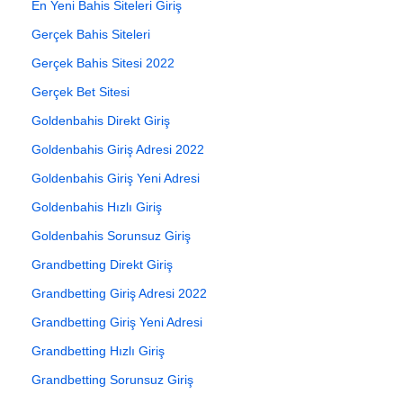
En Yeni Bahis Siteleri Giriş
Gerçek Bahis Siteleri
Gerçek Bahis Sitesi 2022
Gerçek Bet Sitesi
Goldenbahis Direkt Giriş
Goldenbahis Giriş Adresi 2022
Goldenbahis Giriş Yeni Adresi
Goldenbahis Hızlı Giriş
Goldenbahis Sorunsuz Giriş
Grandbetting Direkt Giriş
Grandbetting Giriş Adresi 2022
Grandbetting Giriş Yeni Adresi
Grandbetting Hızlı Giriş
Grandbetting Sorunsuz Giriş