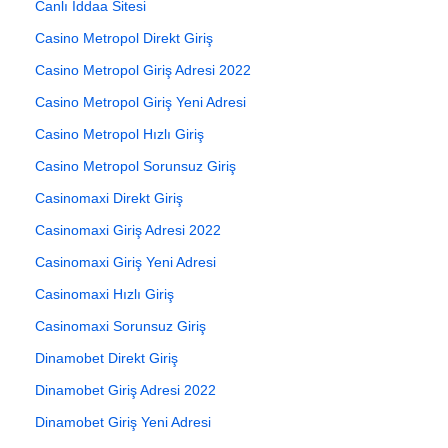
Canlı İddaa Sitesi
Casino Metropol Direkt Giriş
Casino Metropol Giriş Adresi 2022
Casino Metropol Giriş Yeni Adresi
Casino Metropol Hızlı Giriş
Casino Metropol Sorunsuz Giriş
Casinomaxi Direkt Giriş
Casinomaxi Giriş Adresi 2022
Casinomaxi Giriş Yeni Adresi
Casinomaxi Hızlı Giriş
Casinomaxi Sorunsuz Giriş
Dinamobet Direkt Giriş
Dinamobet Giriş Adresi 2022
Dinamobet Giriş Yeni Adresi