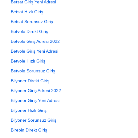
Betsat Giriş Yeni Adresi
Betsat Hızlı Giriş
Betsat Sorunsuz Giriş
Betvole Direkt Giriş
Betvole Giriş Adresi 2022
Betvole Giriş Yeni Adresi
Betvole Hızlı Giriş
Betvole Sorunsuz Giriş
Bilyoner Direkt Giriş
Bilyoner Giriş Adresi 2022
Bilyoner Giriş Yeni Adresi
Bilyoner Hızlı Giriş
Bilyoner Sorunsuz Giriş
Birebin Direkt Giriş