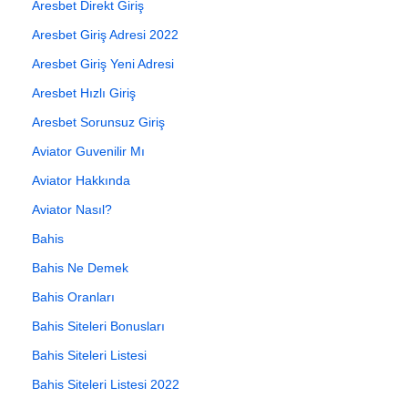
Aresbet Direkt Giriş
Aresbet Giriş Adresi 2022
Aresbet Giriş Yeni Adresi
Aresbet Hızlı Giriş
Aresbet Sorunsuz Giriş
Aviator Guvenilir Mı
Aviator Hakkında
Aviator Nasıl?
Bahis
Bahis Ne Demek
Bahis Oranları
Bahis Siteleri Bonusları
Bahis Siteleri Listesi
Bahis Siteleri Listesi 2022