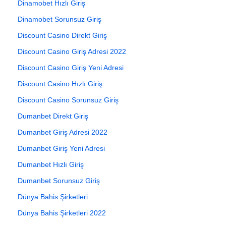
Dinamobet Hızlı Giriş
Dinamobet Sorunsuz Giriş
Discount Casino Direkt Giriş
Discount Casino Giriş Adresi 2022
Discount Casino Giriş Yeni Adresi
Discount Casino Hızlı Giriş
Discount Casino Sorunsuz Giriş
Dumanbet Direkt Giriş
Dumanbet Giriş Adresi 2022
Dumanbet Giriş Yeni Adresi
Dumanbet Hızlı Giriş
Dumanbet Sorunsuz Giriş
Dünya Bahis Şirketleri
Dünya Bahis Şirketleri 2022