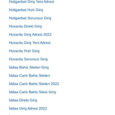
Holiganbet Giriş Yeni Adresi
Holiganbet Hızlı Giriş
Holiganbet Sorunsuz Giriş
Hovarda Direkt Giriş
Hovarda Giriş Adresi 2022
Hovarda Giriş Yeni Adresi
Hovarda Hızlı Giriş
Hovarda Sorunsuz Giriş
İddaa Bahis Siteleri Giriş
İddaa Canlı Bahis Siteleri
İddaa Canlı Bahis Siteleri 2022
İddaa Canlı Bahis Sitesi Giriş
İddaa Direkt Giriş
İddaa Giriş Adresi 2022