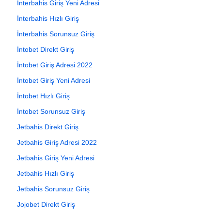
İnterbahis Giriş Yeni Adresi
İnterbahis Hızlı Giriş
İnterbahis Sorunsuz Giriş
İntobet Direkt Giriş
İntobet Giriş Adresi 2022
İntobet Giriş Yeni Adresi
İntobet Hızlı Giriş
İntobet Sorunsuz Giriş
Jetbahis Direkt Giriş
Jetbahis Giriş Adresi 2022
Jetbahis Giriş Yeni Adresi
Jetbahis Hızlı Giriş
Jetbahis Sorunsuz Giriş
Jojobet Direkt Giriş