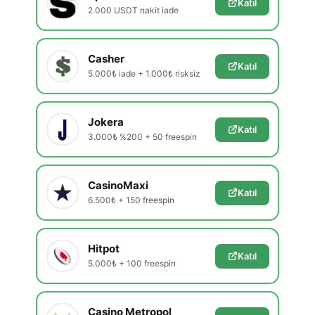
Katıl
2.000 USDT nakit iade
Casher
Katıl
5.000₺ iade + 1.000₺ risksiz
Jokera
Katıl
3.000₺ %200 + 50 freespin
CasinoMaxi
Katıl
6.500₺ + 150 freespin
Hitpot
Katıl
5.000₺ + 100 freespin
Casino Metropol