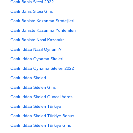
Canlı Bahis Sitesi 2022
Canlı Bahis Sitesi Giriş
Canlı Bahiste Kazanma Stratejileri
Canlı Bahiste Kazanma Yöntemleri
Canlı Bahiste Nasıl Kazanılır
Canlı İddaa Nasıl Oynanır?
Canlı İddaa Oynama Siteleri
Canlı İddaa Oynama Siteleri 2022
Canlı İddaa Siteleri
Canlı İddaa Siteleri Giriş
Canlı İddaa Siteleri Güncel Adres
Canlı İddaa Siteleri Türkiye
Canlı İddaa Siteleri Türkiye Bonus
Canlı İddaa Siteleri Türkiye Giriş