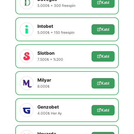
Katıl
5.000₺ + 300 freespin
Intobet
Katıl
5.000₺ + 150 freespin
Slotbon
Katıl
7.500₺ + %200
Milyar
Katıl
8.000₺
Genzobet
Katıl
4.000₺ Her Ay
Hovarda