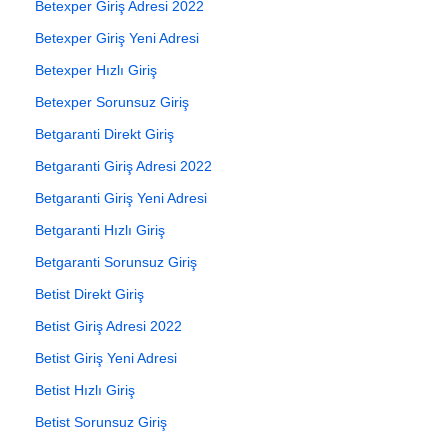
Betexper Giriş Adresi 2022
Betexper Giriş Yeni Adresi
Betexper Hızlı Giriş
Betexper Sorunsuz Giriş
Betgaranti Direkt Giriş
Betgaranti Giriş Adresi 2022
Betgaranti Giriş Yeni Adresi
Betgaranti Hızlı Giriş
Betgaranti Sorunsuz Giriş
Betist Direkt Giriş
Betist Giriş Adresi 2022
Betist Giriş Yeni Adresi
Betist Hızlı Giriş
Betist Sorunsuz Giriş