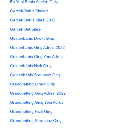
En Yeni Bahis Siteleri Giriş
Gerçek Bahis Siteleri
Gerçek Bahis Sitesi 2022
Gerçek Bet Sitesi
Goldenbahis Direkt Giriş
Goldenbahis Giriş Adresi 2022
Goldenbahis Giriş Yeni Adresi
Goldenbahis Hızlı Giriş
Goldenbahis Sorunsuz Giriş
Grandbetting Direkt Giriş
Grandbetting Giriş Adresi 2022
Grandbetting Giriş Yeni Adresi
Grandbetting Hızlı Giriş
Grandbetting Sorunsuz Giriş