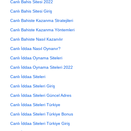
Canlı Bahis Sitesi 2022
Canlı Bahis Sitesi Giriş
Canlı Bahiste Kazanma Stratejileri
Canlı Bahiste Kazanma Yöntemleri
Canlı Bahiste Nasıl Kazanılır
Canlı İddaa Nasıl Oynanır?
Canlı İddaa Oynama Siteleri
Canlı İddaa Oynama Siteleri 2022
Canlı İddaa Siteleri
Canlı İddaa Siteleri Giriş
Canlı İddaa Siteleri Güncel Adres
Canlı İddaa Siteleri Türkiye
Canlı İddaa Siteleri Türkiye Bonus
Canlı İddaa Siteleri Türkiye Giriş