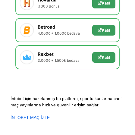
Katıl
%300 Bonus
Betroad
Katıl
4.000₺ + 1.000₺ bedava
Rexbet
Katıl
3.000₺ + 1.500₺ bedava
İntobet için hazırlanmış bu platform, spor tutkunlarına canlı
maç yayınlarına hızlı ve güvenilir erişim sağlar.
İNTOBET MAÇ İZLE