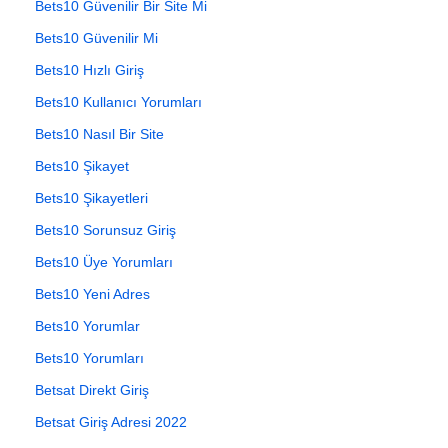
Bets10 Güvenilir Bir Site Mi
Bets10 Güvenilir Mi
Bets10 Hızlı Giriş
Bets10 Kullanıcı Yorumları
Bets10 Nasıl Bir Site
Bets10 Şikayet
Bets10 Şikayetleri
Bets10 Sorunsuz Giriş
Bets10 Üye Yorumları
Bets10 Yeni Adres
Bets10 Yorumlar
Bets10 Yorumları
Betsat Direkt Giriş
Betsat Giriş Adresi 2022