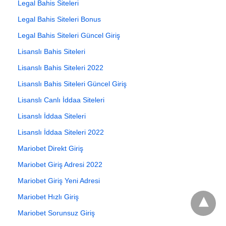
Legal Bahis Siteleri
Legal Bahis Siteleri Bonus
Legal Bahis Siteleri Güncel Giriş
Lisanslı Bahis Siteleri
Lisanslı Bahis Siteleri 2022
Lisanslı Bahis Siteleri Güncel Giriş
Lisanslı Canlı İddaa Siteleri
Lisanslı İddaa Siteleri
Lisanslı İddaa Siteleri 2022
Mariobet Direkt Giriş
Mariobet Giriş Adresi 2022
Mariobet Giriş Yeni Adresi
Mariobet Hızlı Giriş
Mariobet Sorunsuz Giriş