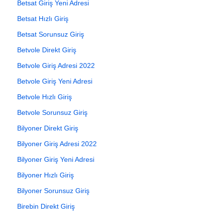
Betsat Giriş Yeni Adresi
Betsat Hızlı Giriş
Betsat Sorunsuz Giriş
Betvole Direkt Giriş
Betvole Giriş Adresi 2022
Betvole Giriş Yeni Adresi
Betvole Hızlı Giriş
Betvole Sorunsuz Giriş
Bilyoner Direkt Giriş
Bilyoner Giriş Adresi 2022
Bilyoner Giriş Yeni Adresi
Bilyoner Hızlı Giriş
Bilyoner Sorunsuz Giriş
Birebin Direkt Giriş