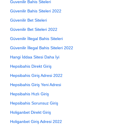
Guvenilir Bahis Siteleri
Güvenilir Bahis Siteleri 2022
Güvenilir Bet Siteleri
Güvenilir Bet Siteleri 2022
Güvenilir İllegal Bahis Siteleri
Güvenilir İllegal Bahis Siteleri 2022
Hangi İddaa Sitesi Daha İyi
Hepsibahis Direkt Giriş
Hepsibahis Giriş Adresi 2022
Hepsibahis Giriş Yeni Adresi
Hepsibahis Hızlı Giriş
Hepsibahis Sorunsuz Giriş
Holiganbet Direkt Giriş
Holiganbet Giriş Adresi 2022