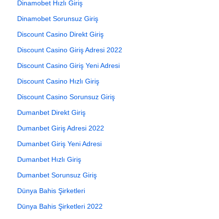
Dinamobet Hızlı Giriş
Dinamobet Sorunsuz Giriş
Discount Casino Direkt Giriş
Discount Casino Giriş Adresi 2022
Discount Casino Giriş Yeni Adresi
Discount Casino Hızlı Giriş
Discount Casino Sorunsuz Giriş
Dumanbet Direkt Giriş
Dumanbet Giriş Adresi 2022
Dumanbet Giriş Yeni Adresi
Dumanbet Hızlı Giriş
Dumanbet Sorunsuz Giriş
Dünya Bahis Şirketleri
Dünya Bahis Şirketleri 2022