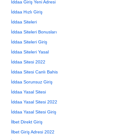
İddaa Giriş Yeni Adresi
İddaa Hızlı Giriş
İddaa Siteleri
İddaa Siteleri Bonusları
İddaa Siteleri Giriş
İddaa Siteleri Yasal
İddaa Sitesi 2022
İddaa Sitesi Canlı Bahis
İddaa Sorunsuz Giriş
İddaa Yasal Sitesi
İddaa Yasal Sitesi 2022
İddaa Yasal Sitesi Giriş
İlbet Direkt Giriş
İlbet Giriş Adresi 2022