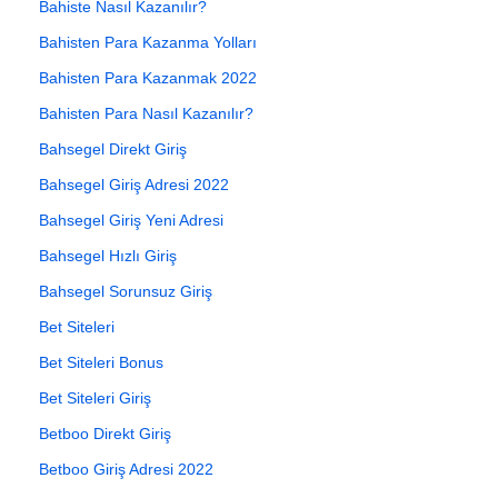
Bahiste Nasıl Kazanılır?
Bahisten Para Kazanma Yolları
Bahisten Para Kazanmak 2022
Bahisten Para Nasıl Kazanılır?
Bahsegel Direkt Giriş
Bahsegel Giriş Adresi 2022
Bahsegel Giriş Yeni Adresi
Bahsegel Hızlı Giriş
Bahsegel Sorunsuz Giriş
Bet Siteleri
Bet Siteleri Bonus
Bet Siteleri Giriş
Betboo Direkt Giriş
Betboo Giriş Adresi 2022