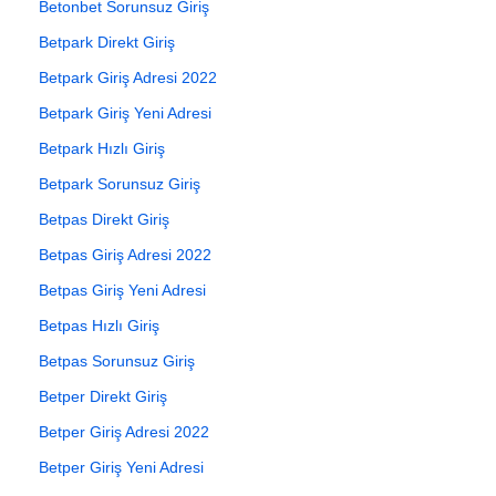
Betonbet Sorunsuz Giriş
Betpark Direkt Giriş
Betpark Giriş Adresi 2022
Betpark Giriş Yeni Adresi
Betpark Hızlı Giriş
Betpark Sorunsuz Giriş
Betpas Direkt Giriş
Betpas Giriş Adresi 2022
Betpas Giriş Yeni Adresi
Betpas Hızlı Giriş
Betpas Sorunsuz Giriş
Betper Direkt Giriş
Betper Giriş Adresi 2022
Betper Giriş Yeni Adresi