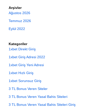
Arşivler
Ağustos 2026
Temmuz 2026
Eylül 2022
Kategoriler
1xbet Direkt Giriş
1xbet Giriş Adresi 2022
1xbet Giriş Yeni Adresi
1xbet Hızlı Giriş
1xbet Sorunsuz Giriş
3 TL Bonus Veren Siteler
3 TL Bonus Veren Yasal Bahis Siteleri
3 TL Bonus Veren Yasal Bahis Siteleri Giriş