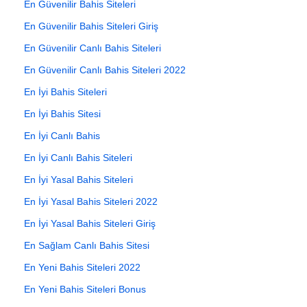
En Güvenilir Bahis Siteleri
En Güvenilir Bahis Siteleri Giriş
En Güvenilir Canlı Bahis Siteleri
En Güvenilir Canlı Bahis Siteleri 2022
En İyi Bahis Siteleri
En İyi Bahis Sitesi
En İyi Canlı Bahis
En İyi Canlı Bahis Siteleri
En İyi Yasal Bahis Siteleri
En İyi Yasal Bahis Siteleri 2022
En İyi Yasal Bahis Siteleri Giriş
En Sağlam Canlı Bahis Sitesi
En Yeni Bahis Siteleri 2022
En Yeni Bahis Siteleri Bonus