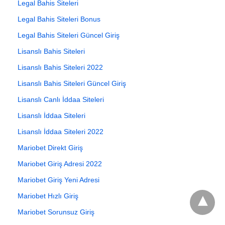
Legal Bahis Siteleri
Legal Bahis Siteleri Bonus
Legal Bahis Siteleri Güncel Giriş
Lisanslı Bahis Siteleri
Lisanslı Bahis Siteleri 2022
Lisanslı Bahis Siteleri Güncel Giriş
Lisanslı Canlı İddaa Siteleri
Lisanslı İddaa Siteleri
Lisanslı İddaa Siteleri 2022
Mariobet Direkt Giriş
Mariobet Giriş Adresi 2022
Mariobet Giriş Yeni Adresi
Mariobet Hızlı Giriş
Mariobet Sorunsuz Giriş