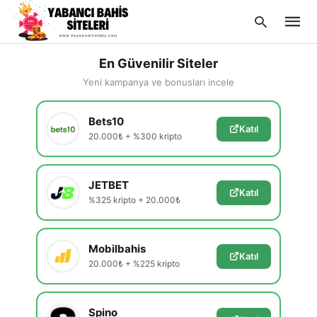
En Güvenilir Siteler
Yeni kampanya ve bonusları incele
Type
Bets10
your
Katıl
searc
20.000₺ + %300 kripto
query
and
hit
enter:
JETBET
Katıl
%325 kripto + 20.000₺
Mobilbahis
Katıl
20.000₺ + %225 kripto
Spino