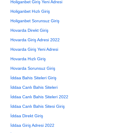
Holiganbet Giriş Yeni Adresi
Holiganbet Hızlı Giriş
Holiganbet Sorunsuz Giriş
Hovarda Direkt Giriş
Hovarda Giriş Adresi 2022
Hovarda Giriş Yeni Adresi
Hovarda Hızlı Giriş
Hovarda Sorunsuz Giriş
İddaa Bahis Siteleri Giriş
İddaa Canlı Bahis Siteleri
İddaa Canlı Bahis Siteleri 2022
İddaa Canlı Bahis Sitesi Giriş
İddaa Direkt Giriş
İddaa Giriş Adresi 2022