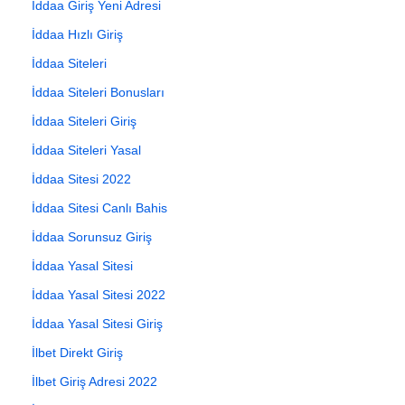
İddaa Giriş Yeni Adresi
İddaa Hızlı Giriş
İddaa Siteleri
İddaa Siteleri Bonusları
İddaa Siteleri Giriş
İddaa Siteleri Yasal
İddaa Sitesi 2022
İddaa Sitesi Canlı Bahis
İddaa Sorunsuz Giriş
İddaa Yasal Sitesi
İddaa Yasal Sitesi 2022
İddaa Yasal Sitesi Giriş
İlbet Direkt Giriş
İlbet Giriş Adresi 2022