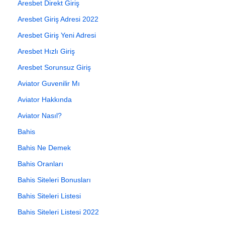
Aresbet Direkt Giriş
Aresbet Giriş Adresi 2022
Aresbet Giriş Yeni Adresi
Aresbet Hızlı Giriş
Aresbet Sorunsuz Giriş
Aviator Guvenilir Mı
Aviator Hakkında
Aviator Nasıl?
Bahis
Bahis Ne Demek
Bahis Oranları
Bahis Siteleri Bonusları
Bahis Siteleri Listesi
Bahis Siteleri Listesi 2022