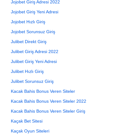
Jojobet Giriş Adresi 2022
Jojobet Giriş Yeni Adresi
Jojobet Hızlı Giriş
Jojobet Sorunsuz Giriş
Julibet Direkt Giriş
Julibet Giriş Adresi 2022
Julibet Giriş Yeni Adresi
Julibet Hızlı Giriş
Julibet Sorunsuz Giriş
Kacak Bahis Bonus Veren Siteler
Kacak Bahis Bonus Veren Siteler 2022
Kacak Bahis Bonus Veren Siteler Giriş
Kaçak Bet Sitesi
Kaçak Oyun Siteleri