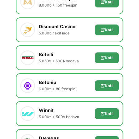
Katıl
8.000₺ + 150 freespin
Discount Casino
Katıl
5.000₺ nakit iade
Betelli
Katıl
5.050₺ + 500₺ bedava
Betchip
Katıl
6.000₺ + 80 freespin
Winnit
Katıl
5.000₺ + 500₺ bedava
Davegas