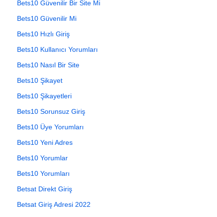
Bets10 Güvenilir Bir Site Mi
Bets10 Güvenilir Mi
Bets10 Hızlı Giriş
Bets10 Kullanıcı Yorumları
Bets10 Nasıl Bir Site
Bets10 Şikayet
Bets10 Şikayetleri
Bets10 Sorunsuz Giriş
Bets10 Üye Yorumları
Bets10 Yeni Adres
Bets10 Yorumlar
Bets10 Yorumları
Betsat Direkt Giriş
Betsat Giriş Adresi 2022