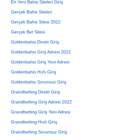
En Yeni Bahis Siteleri Giriş
Gerçek Bahis Siteleri
Gerçek Bahis Sitesi 2022
Gerçek Bet Sitesi
Goldenbahis Direkt Giriş
Goldenbahis Giriş Adresi 2022
Goldenbahis Giriş Yeni Adresi
Goldenbahis Hızlı Giriş
Goldenbahis Sorunsuz Giriş
Grandbetting Direkt Giriş
Grandbetting Giriş Adresi 2022
Grandbetting Giriş Yeni Adresi
Grandbetting Hızlı Giriş
Grandbetting Sorunsuz Giriş