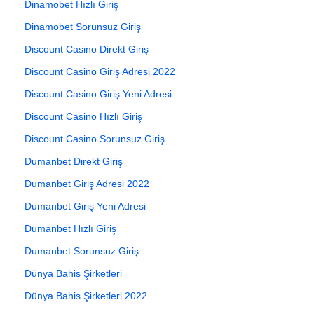
Dinamobet Hızlı Giriş
Dinamobet Sorunsuz Giriş
Discount Casino Direkt Giriş
Discount Casino Giriş Adresi 2022
Discount Casino Giriş Yeni Adresi
Discount Casino Hızlı Giriş
Discount Casino Sorunsuz Giriş
Dumanbet Direkt Giriş
Dumanbet Giriş Adresi 2022
Dumanbet Giriş Yeni Adresi
Dumanbet Hızlı Giriş
Dumanbet Sorunsuz Giriş
Dünya Bahis Şirketleri
Dünya Bahis Şirketleri 2022