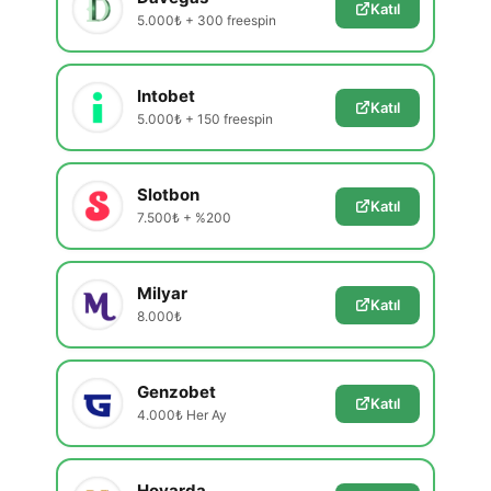
Katıl
5.000₺ + 300 freespin
Intobet
Katıl
5.000₺ + 150 freespin
Slotbon
Katıl
7.500₺ + %200
Milyar
Katıl
8.000₺
Genzobet
Katıl
4.000₺ Her Ay
Hovarda