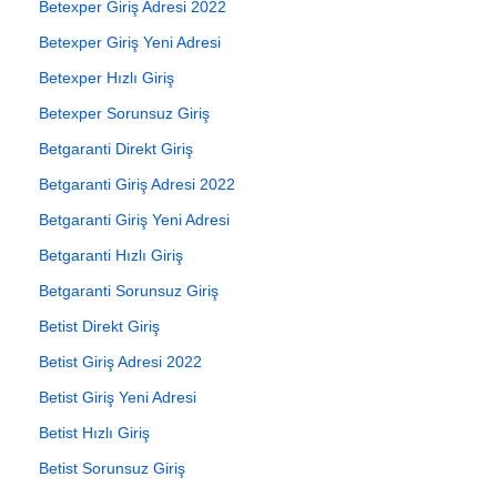
Betexper Giriş Adresi 2022
Betexper Giriş Yeni Adresi
Betexper Hızlı Giriş
Betexper Sorunsuz Giriş
Betgaranti Direkt Giriş
Betgaranti Giriş Adresi 2022
Betgaranti Giriş Yeni Adresi
Betgaranti Hızlı Giriş
Betgaranti Sorunsuz Giriş
Betist Direkt Giriş
Betist Giriş Adresi 2022
Betist Giriş Yeni Adresi
Betist Hızlı Giriş
Betist Sorunsuz Giriş