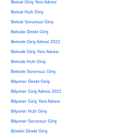
Betsat Giriş Yeni Adresi
Betsat Hızlı Giriş
Betsat Sorunsuz Giriş
Betvole Direkt Giriş
Betvole Giriş Adresi 2022
Betvole Giriş Yeni Adresi
Betvole Hızlı Giriş
Betvole Sorunsuz Giriş
Bilyoner Direkt Giriş
Bilyoner Giriş Adresi 2022
Bilyoner Giriş Yeni Adresi
Bilyoner Hızlı Giriş
Bilyoner Sorunsuz Giriş
Birebin Direkt Giriş